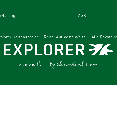
rklärung
AGB
plorer-reisebuero.de – Reise. Auf deine Weise. - Alle Rechte v
made with
by schauinsland-reisen